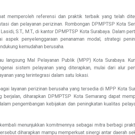
apat memperoleh referensi dan praktik terbaik yang telah dit
estasi dan pelayanan perizinan. Rombongan DPMPTSP Kota Se
asidi, S.T., M.T., di kantor DPMPTSP Kota Surabaya. Dalam pe
gai aspek penyelenggaraan penanaman modal, strategi penin
mendukung kemudahan berusaha.
jau langsung Mal Pelayanan Publik (MPP) Kota Surabaya. Kun
enai sistem pelayanan yang diterapkan, mulai dari alur pen
ayanan yang terintegrasi dalam satu lokasi.
agai layanan perizinan berusaha yang tersedia di MPP Kota Su
ng berjalan, diharapkan DPMPTSP Kota Semarang dapat memp
alam pengembangan kebijakan dan peningkatan kualitas pelaya
 kembali menunjukkan komitmennya sebagai mitra berbagi prakt
 tersebut diharapkan mampu memperkuat sinergi antar daerah se