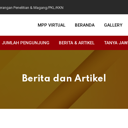
Keterangan Penelitian & Magang/PKL/KKN
dal (LKPM) Triwulan IV 2024 dan Semester II 2024
MPP VIRTUAL
BERANDA
GALLERY
 Tahun 2024!
njungan ke Mal Pelayanan Publik Kota Surabaya
JUMLAH PENGUNJUNG
BERITA & ARTIKEL
TANYA JA
diyah Surabaya
Berita dan Artikel