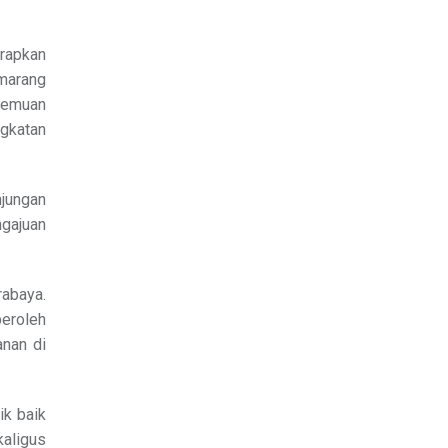
erapkan
marang
rtemuan
gkatan
jungan
gajuan
rabaya.
eroleh
nan di
ik baik
kaligus