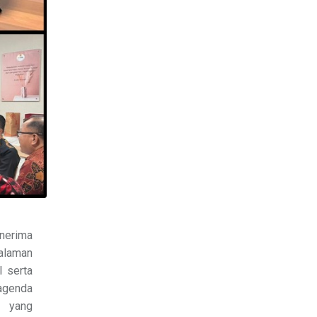
nerima
galaman
 serta
agenda
” yang