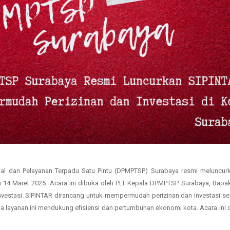
 dan Pelayanan Terpadu Satu Pintu (DPMPTSP) Surabaya resmi meluncurk
a 14 Maret 2025. Acara ini dibuka oleh PLT Kepala DPMPTSP Surabaya, Bapak 
nvestasi. SIPINTAR dirancang untuk mempermudah perizinan dan investasi sec
layanan ini mendukung efisiensi dan pertumbuhan ekonomi kota. Acara ini di