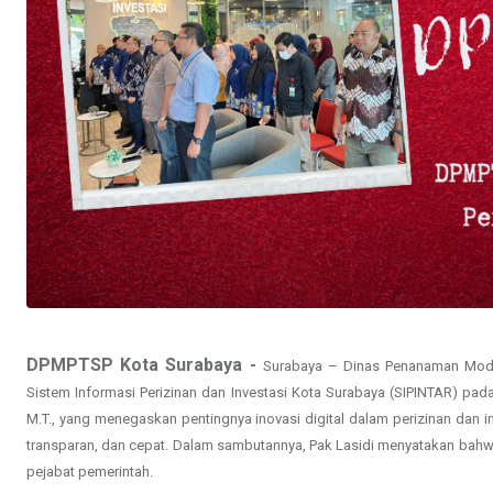
DPMPTSP Kota Surabaya -
Surabaya – Dinas Penanaman Modal
Sistem Informasi Perizinan dan Investasi Kota Surabaya (SIPINTAR) pad
M.T., yang menegaskan pentingnya inovasi digital dalam perizinan dan i
transparan, dan cepat. Dalam sambutannya, Pak Lasidi menyatakan bahwa 
pejabat pemerintah.