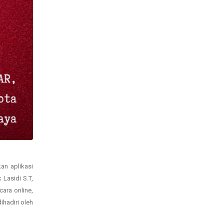
an aplikasi
Lasidi S.T,
ara online,
hadiri oleh