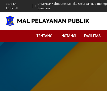
BERITA
DPMPTSP Kabupaten Mimika Gelar Diklat Bimbinga
TERKINI
Surabaya
DPMPTSP Surabaya Kembali Laksanakan Gerakan I
Anugerah Investa Surabaya 2025, Pemkot Surabaya 
DPMPTSP Kota Surabaya Hadirkan Layanan Drive Th
TENTANG
INSTANSI
FASILITAS
Sosialisasi & Konsultasi Perizinan Rumah Kost / 