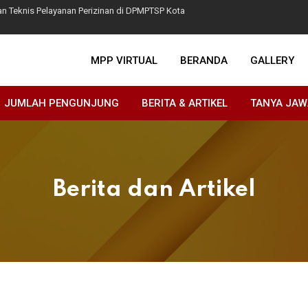
n Teknis Pelayanan Perizinan di DPMPTSP Kota
ndonesia ASRI di Kawasan MPP Siola
MPP VIRTUAL
BERANDA
GALLERY
Beri Apresiasi kepada Pelaku Usaha Taat Perizinan
ru Perizinan di SPP Menur
JUMLAH PENGUNJUNG
BERITA & ARTIKEL
TANYA JA
Kos-Kosan Pada Pemerintah Kota Surabaya
Berita dan Artikel