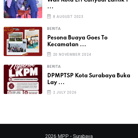
Wali Kota Eri Cahyadi Lantik 1
...
8 AUGUST 2023
BERITA
Pesona Buaya Goes To
Kecamatan ...
20 NOVEMBER 2024
BERITA
DPMPTSP Kota Surabaya Buka
Lay ...
2 JULY 2026
2026
MPP - Surabaya