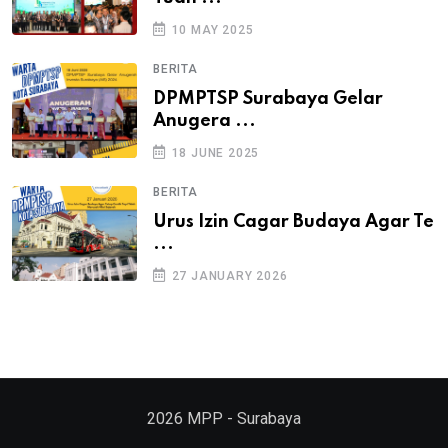
10 MAY 2025
BERITA
DPMPTSP Surabaya Gelar
Anugera ...
18 JUNE 2025
BERITA
Urus Izin Cagar Budaya Agar Te
...
27 JANUARY 2026
2026
MPP - Surabaya