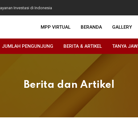
ayanan Investasi di Indonesia
ari Pahlawan, Wali Kota Eri Cahyadi Ajak Teladani
MPP VIRTUAL
BERANDA
GALLERY
gan TK Taruna dan Komunitas Leng Tien Kung Wonocolo
rbasis Resiko oleh Kementrian Investasi dan
JUMLAH PENGUNJUNG
BERITA & ARTIKEL
TANYA JA
eliling Provinsi Jawa Timur
Berita dan Artikel