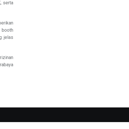
, serta
erikan
, booth
 jelas
rizinan
urabaya