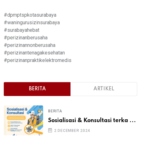
#dpmptspkotasurabaya
#waningurusizinsurabaya
#surabayahebat
#perizinanberusaha
#perizinannonberusaha
#perizinantenagakesehatan
#perizinanpraktikelektromedis
BERITA
ARTIKEL
BERITA
Sosialisasi & Konsultasi terka ...
2 DECEMBER 2024