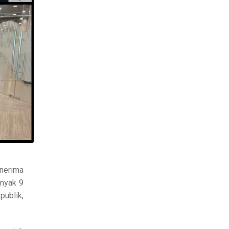
nerima
anyak 9
ublik,