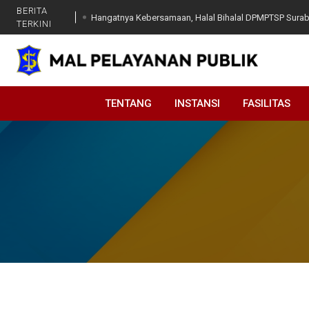
Hangatnya Kebersamaan, Halal Bihalal DPMPTSP Surab
BERITA
DPMPTSP Kota Surabaya Terima Studi Tiru DPMPTSP K
TERKINI
Modal
Surabaya Great Expo 2025 Sukses Digelar!
Pemerintah Kota Surabaya Terima Kunjungan Pemerint
Ekonomi Hijau dan Pembahasan Investasi
TENTANG
INSTANSI
FASILITAS