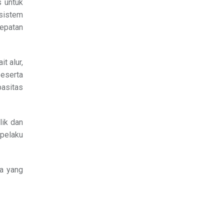
 untuk
 sistem
cepatan
t alur,
peserta
asitas
lik dan
 pelaku
a yang